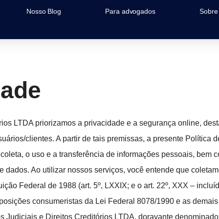
Nosso Blog
Para advogados
Sobre
dade
órios LTDA priorizamos a privacidade e a segurança online, d
ários/clientes. A partir de tais premissas, a presente Política
a coleta, o uso e a transferência de informações pessoais, bem
 dados. Ao utilizar nossos serviços, você entende que coleta
uição Federal de 1988 (art. 5º, LXXIX; e o art. 22º, XXX – incl
posições consumeristas da Lei Federal 8078/1990 e as demais
os Judiciais e Direitos Creditórios LTDA, doravante denominad