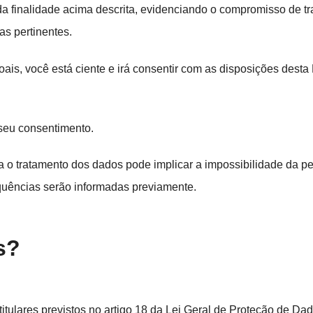
da finalidade acima descrita, evidenciando o compromisso de t
as pertinentes.
ais, você está ciente e irá consentir com as disposições desta 
seu consentimento.
a o tratamento dos dados pode implicar a impossibilidade da
quências serão informadas previamente.
s?
titulares previstos no artigo 18 da Lei Geral de Proteção de D